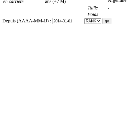
Argentine
en carrière
ans (+7 M)
Taille
-
Poids
-
Depuis (AAAA-MM-JJ) :