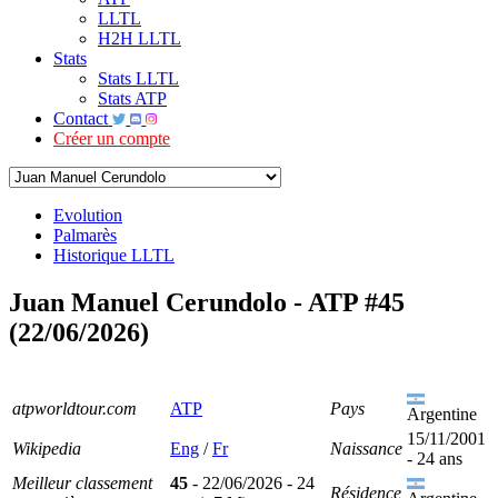
LLTL
H2H LLTL
Stats
Stats LLTL
Stats ATP
Contact
Créer un compte
Evolution
Palmarès
Historique LLTL
Juan Manuel Cerundolo - ATP #45
(22/06/2026)
atpworldtour.com
ATP
Pays
Argentine
15/11/2001
Wikipedia
Eng
/
Fr
Naissance
- 24 ans
Meilleur classement
45
- 22/06/2026 - 24
Résidence