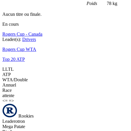
Poids
78 kg
Aucun titre ou finale.
En cours
Rogers Cup - Canada
Leader(s):
Drivers
Rogers Cup WTA
Top 20 ATP
LLTL
ATP
WTA/Double
Annuel
Race
attente
<=
=>
Rookies
Leaderotron
Mega Patate