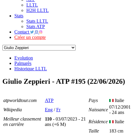
LLTL
H2H LLTL
Stats
Stats LLTL
Stats ATP
Contact
Créer un compte
Evolution
Palmarès
Historique LLTL
Giulio Zeppieri - ATP #195 (22/06/2026)
atpworldtour.com
ATP
Pays
Italie
07/12/2001
Wikipedia
Eng
/
Fr
Naissance
- 24 ans
Meilleur classement
110
- 03/07/2023 - 21
Résidence
Italie
en carrière
ans (+6 M)
Taille
183 cm