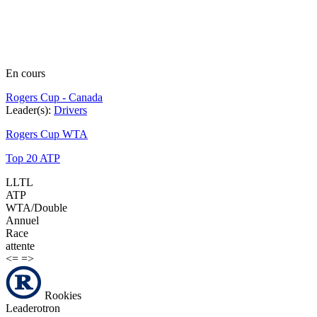
En cours
Rogers Cup - Canada
Leader(s):
Drivers
Rogers Cup WTA
Top 20 ATP
LLTL
ATP
WTA/Double
Annuel
Race
attente
<=
=>
Rookies
Leaderotron