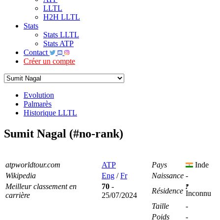
LLTL
H2H LLTL
Stats
Stats LLTL
Stats ATP
Contact
Créer un compte
Evolution
Palmarès
Historique LLTL
Sumit Nagal (#no-rank)
atpworldtour.com
ATP
Pays
Inde
Wikipedia
Eng
/
Fr
Naissance
-
Meilleur classement en
70
-
Résidence
Inconnu
carrière
25/07/2024
Taille
-
Poids
-