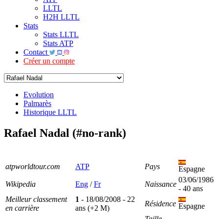
LLTL
H2H LLTL
Stats
Stats LLTL
Stats ATP
Contact
Créer un compte
Evolution
Palmarès
Historique LLTL
Rafael Nadal (#no-rank)
atpworldtour.com
ATP
Pays
Espagne
03/06/1986
Wikipedia
Eng
/
Fr
Naissance
- 40 ans
Meilleur classement
1
- 18/08/2008 - 22
Résidence
Espagne
en carrière
ans (+2 M)
Taille
-