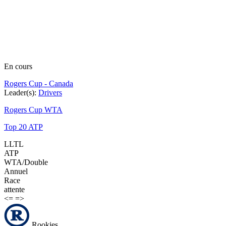
En cours
Rogers Cup - Canada
Leader(s):
Drivers
Rogers Cup WTA
Top 20 ATP
LLTL
ATP
WTA/Double
Annuel
Race
attente
<=
=>
Rookies