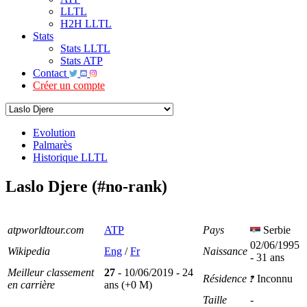
LLTL
H2H LLTL
Stats
Stats LLTL
Stats ATP
Contact
Créer un compte
Evolution
Palmarès
Historique LLTL
Laslo Djere (#no-rank)
atpworldtour.com
ATP
Pays
Serbie
02/06/1995
Wikipedia
Eng
/
Fr
Naissance
- 31 ans
Meilleur classement
27
- 10/06/2019 - 24
Résidence
Inconnu
en carrière
ans (+0 M)
Taille
-