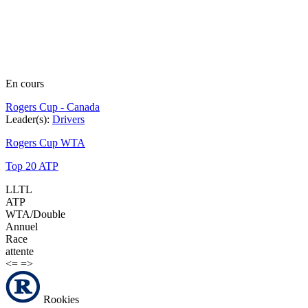
En cours
Rogers Cup - Canada
Leader(s):
Drivers
Rogers Cup WTA
Top 20 ATP
LLTL
ATP
WTA/Double
Annuel
Race
attente
<=
=>
Rookies