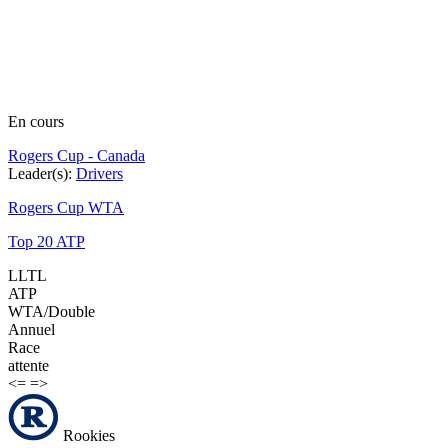
En cours
Rogers Cup - Canada
Leader(s):
Drivers
Rogers Cup WTA
Top 20 ATP
LLTL
ATP
WTA/Double
Annuel
Race
attente
<=
=>
Rookies