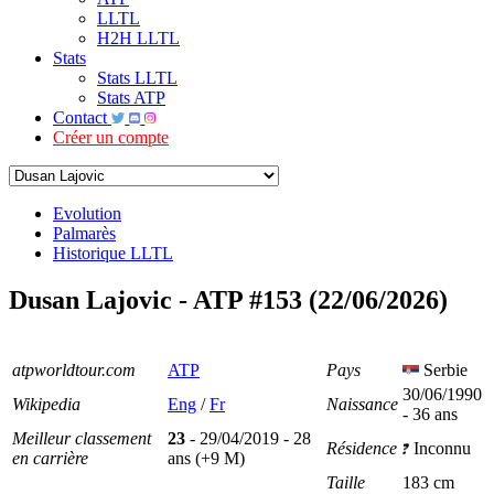
LLTL
H2H LLTL
Stats
Stats LLTL
Stats ATP
Contact
Créer un compte
Evolution
Palmarès
Historique LLTL
Dusan Lajovic - ATP #153 (22/06/2026)
atpworldtour.com
ATP
Pays
Serbie
30/06/1990
Wikipedia
Eng
/
Fr
Naissance
- 36 ans
Meilleur classement
23
- 29/04/2019 - 28
Résidence
Inconnu
en carrière
ans (+9 M)
Taille
183 cm