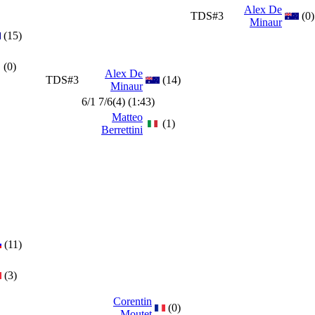
Alex De
TDS#3
(0)
Minaur
(15)
(0)
Alex De
TDS#3
(14)
Minaur
6/1 7/6(4) (1:43)
Matteo
(1)
Berrettini
(11)
(3)
Corentin
(0)
Moutet