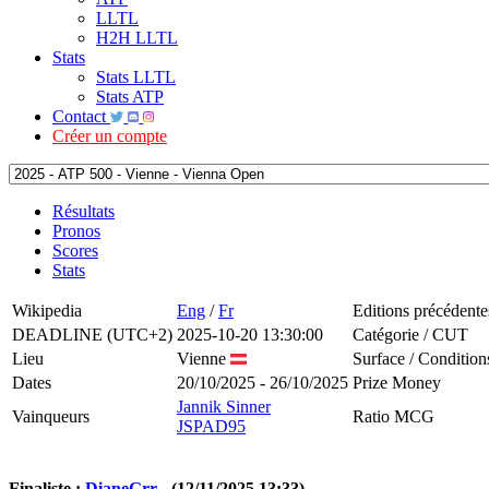
LLTL
H2H LLTL
Stats
Stats LLTL
Stats ATP
Contact
Créer un compte
Résultats
Pronos
Scores
Stats
Wikipedia
Eng
/
Fr
Editions précédente
DEADLINE (UTC+2)
2025-10-20 13:30:00
Catégorie / CUT
Lieu
Vienne
Surface / Condition
Dates
20/10/2025 - 26/10/2025
Prize Money
Jannik Sinner
Vainqueurs
Ratio MCG
JSPAD95
Finaliste :
DianeGrr
- (12/11/2025 13:33)