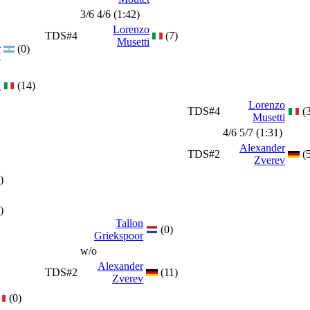
3/6 4/6 (1:42)
Lorenzo
TDS#4
(7)
Musetti
n
(0)
y
i
(14)
Lorenzo
TDS#4
(
Musetti
4/6 5/7 (1:31)
Alexander
TDS#2
(
Zverev
)
)
Tallon
(0)
Griekspoor
w/o
Alexander
TDS#2
(11)
Zverev
(0)