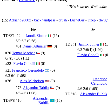
“ Très heureuse d'atteindre 
(15)
Adriano2000x
-
backhandpass
-
crush
-
DianeGrr
-
Dzep
-
dwigh
16e
8e
TDS#1
#2
Jannik Sinner
(15)
6/0 6/2 (0:58)
TDS#1
Jannik Sinner
(1
#51
Daniel Altmaier
(0)
6/2 7/6(4) (1:46)
#30
Tomas Machac
(9)
Flavio Cobolli
(0
6/7(5) 3/6 (1:32)
#22
Flavio Cobolli
(6)
#21
Francisco Cerundolo
(6)
6/3 6/1 (1:08)
Francisco
#36
Alex Michelsen
(9)
Cerundolo
#73
Alejandro Tabilo
(0)
4/6 2/6 (1:05)
4/6 4/6 (1:08)
TDS#8
Alexander Bublik
Alexander
TDS#8
#16
(15)
Bublik