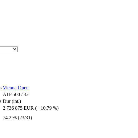
s
Vienna Open
ATP 500 / 32
s
Dur (int.)
2 736 875 EUR (+ 10.79 %)
74.2 % (23/31)