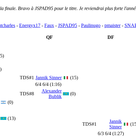
la finale. Bravo à JSPAD95 pour le titre. Je reviendrai plus forte l'ann
tcharles
-
Energyx17
-
Faux
-
JSPAD95
-
Paulinugo
-
pmaister
-
SNA
QF
DF
5)
)
TDS#1
Jannik Sinner
(15)
6/4 6/4 (1:16)
Alexander
TDS#8
(0)
Bublik
(0)
(13)
Jannik
TDS#1
(1
Sinner
6/3 6/4 (1:27)