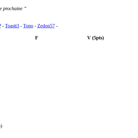
ée prochaine ”
P
-
Toastt3
-
Tono
-
Zedon57
-
F
V (5pts)
5)