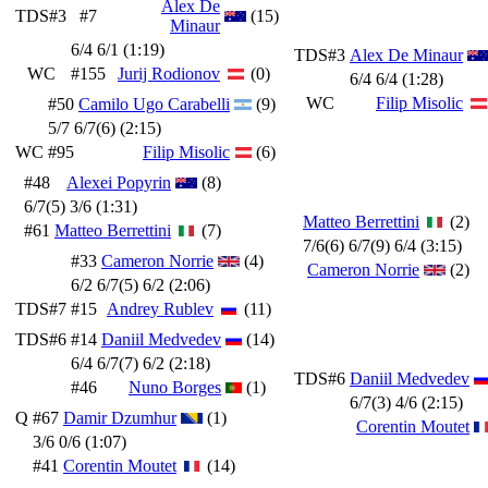
Alex De
TDS#3
#7
(15)
Minaur
6/4 6/1 (1:19)
TDS#3
Alex De Minaur
WC
#155
Jurij Rodionov
(0)
6/4 6/4 (1:28)
WC
Filip Misolic
#50
Camilo Ugo Carabelli
(9)
5/7 6/7(6) (2:15)
WC
#95
Filip Misolic
(6)
#48
Alexei Popyrin
(8)
6/7(5) 3/6 (1:31)
Matteo Berrettini
(2)
#61
Matteo Berrettini
(7)
7/6(6) 6/7(9) 6/4 (3:15)
#33
Cameron Norrie
(4)
Cameron Norrie
(2)
6/2 6/7(5) 6/2 (2:06)
TDS#7
#15
Andrey Rublev
(11)
TDS#6
#14
Daniil Medvedev
(14)
6/4 6/7(7) 6/2 (2:18)
TDS#6
Daniil Medvedev
#46
Nuno Borges
(1)
6/7(3) 4/6 (2:15)
Q
#67
Damir Dzumhur
(1)
Corentin Moutet
3/6 0/6 (1:07)
#41
Corentin Moutet
(14)