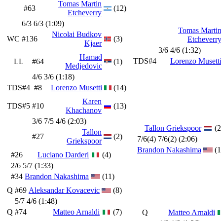
Tomas Martin
#63
(12)
Etcheverry
6/3 6/3 (1:09)
Tomas Marti
Nicolai Budkov
WC
#136
(3)
Etcheverr
Kjaer
3/6 4/6 (1:32)
Hamad
TDS#4
Lorenzo Musett
LL
#64
(1)
Medjedovic
4/6 3/6 (1:18)
TDS#4
#8
Lorenzo Musetti
(14)
Karen
TDS#5
#10
(13)
Khachanov
3/6 7/5 4/6 (2:03)
Tallon Griekspoor
(2
Tallon
#27
(2)
7/6(4) 7/6(2) (2:06)
Griekspoor
Brandon Nakashima
(1
#26
Luciano Darderi
(4)
2/6 5/7 (1:33)
#34
Brandon Nakashima
(11)
Q
#69
Aleksandar Kovacevic
(8)
5/7 4/6 (1:48)
Q
#74
Matteo Arnaldi
(7)
Q
Matteo Arnaldi