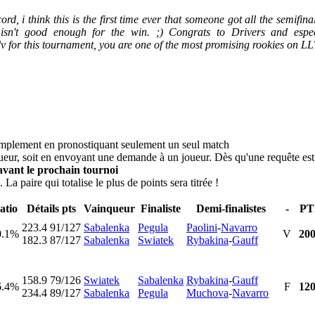
ord, i think this is the first time ever that someone got all the semifi
isn't good enough for the win. ;) Congrats to Drivers and especi
 for this tournament, you are one of the most promising rookies on LL
simplement en pronostiquant seulement un seul match
ueur, soit en envoyant une demande à un joueur. Dès qu'une requête est 
vant le prochain tournoi
La paire qui totalise le plus de points sera titrée !
atio
Détails pts
Vainqueur
Finaliste
Demi-finalistes
-
PT
223.4
91/127
Sabalenka
Pegula
Paolini
-
Navarro
0.1%
V
20
182.3
87/127
Sabalenka
Swiatek
Rybakina
-
Gauff
158.9
79/126
Swiatek
Sabalenka
Rybakina
-
Gauff
6.4%
F
12
234.4
89/127
Sabalenka
Pegula
Muchova
-
Navarro