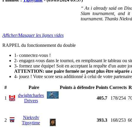
“ As i already said on Disc
Slam tournament, and it 
tournament. Thanks Niekvdv
Afficher/Masquer les lignes vides
RAPPEL du fonctionnement du double
1- connectez-vous !
2- engagez-vous dans le tournoi, en remplissant le tableau ou 
3- formez une équipe! Soit en acceptant la requête d'un autre jo
ATTENTION: une paire formée ne peut plus être séparée a
4- jouez ! Votre score sera additionné à celui de votre partenaire. 
#
Paire
Points à défendre
Points
Corrects
R
dwightcharles
1
405.7
178/254
7
Drivers
Niekvdv
2
393.3
168/253
6
Tipsytime