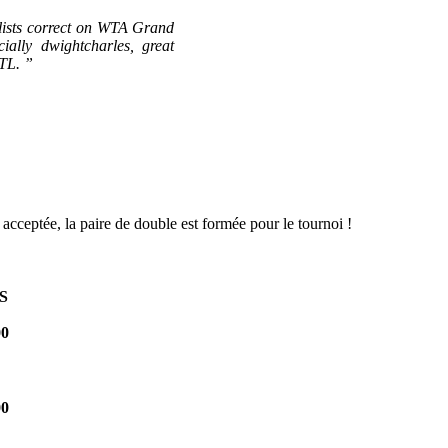
nalists correct on WTA Grand
ally dwightcharles, great
TL. ”
acceptée, la paire de double est formée pour le tournoi !
S
00
00