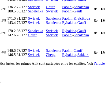
136.2
72/127
Swiatek
Gauff
Paolini
-
Sabalenka
1.8%
8e
18
180.5
85/127
Sabalenka
Swiatek
Paolini
-
Gauff
171.0
81/127
Swiatek
Sabalenka
Paolini
-
Krejcikova
2.2%
8e
18
143.4
77/127
Swiatek
Sabalenka
Rybakina
-
Gauff
170.2
86/127
Sabalenka
Swiatek
Rybakina
-
Gauff
4.6%
8e
18
142.6
78/127
Gauff
Swiatek
Paolini
-
Sabalenka
146.6
78/127
Swiatek
Sabalenka
Paolini
-
Gauff
2.6%
8e
18
146.5
81/127
Swiatek
Zheng
Rybakina
-
Sakkari
cs justes, les primes ATP sont partagées entre les égalités. Voir
l'articl
0