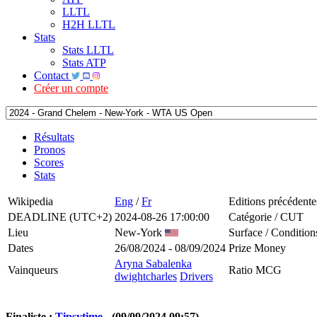
LLTL
H2H LLTL
Stats
Stats LLTL
Stats ATP
Contact
Créer un compte
Résultats
Pronos
Scores
Stats
Wikipedia
Eng
/
Fr
Editions précédente
DEADLINE (UTC+2)
2024-08-26 17:00:00
Catégorie / CUT
Lieu
New-York
Surface / Condition
Dates
26/08/2024 - 08/09/2024
Prize Money
Aryna Sabalenka
Vainqueurs
Ratio MCG
dwightcharles
Drivers
Finaliste :
Tipsytime
- (09/09/2024 09:57)