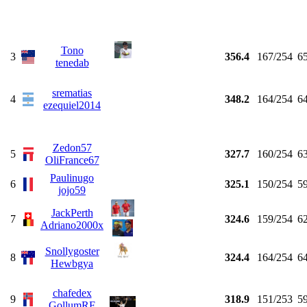
Tono
3
356.4
167/254
6
tenedab
srematias
4
348.2
164/254
6
ezequiel2014
Zedon57
5
327.7
160/254
6
OliFrance67
Paulinugo
6
325.1
150/254
5
jojo59
JackPerth
7
324.6
159/254
6
Adriano2000x
Snollygoster
8
324.4
164/254
6
Hewbgya
chafedex
9
318.9
151/253
5
GollumRF