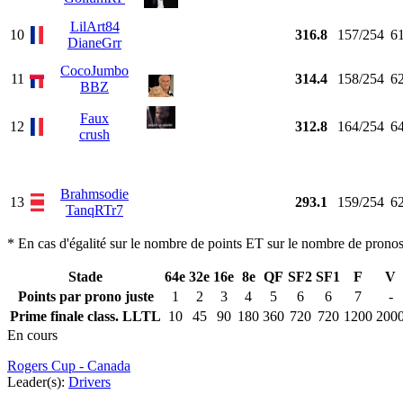
LilArt84
10
316.8
157/254
6
DianeGrr
CocoJumbo
11
314.4
158/254
6
BBZ
Faux
12
312.8
164/254
6
crush
Brahmsodie
13
293.1
159/254
6
TanqRTr7
* En cas d'égalité sur le nombre de points ET sur le nombre de pronosti
Stade
64e
32e
16e
8e
QF
SF2
SF1
F
V
Points par prono juste
1
2
3
4
5
6
6
7
-
Prime finale class. LLTL
10
45
90
180
360
720
720
1200
200
En cours
Rogers Cup - Canada
Leader(s):
Drivers