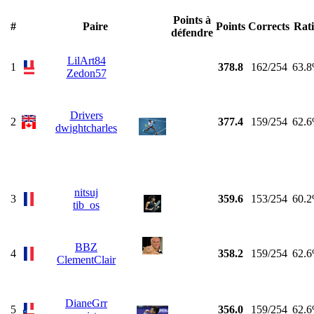
Points à
#
Paire
Points
Corrects
Rat
défendre
LilArt84
1
378.8
162/254
63.
Zedon57
Drivers
2
377.4
159/254
62.
dwightcharles
nitsuj
3
359.6
153/254
60.
tib_os
BBZ
4
358.2
159/254
62.
ClementClair
DianeGrr
5
356.0
159/254
62.