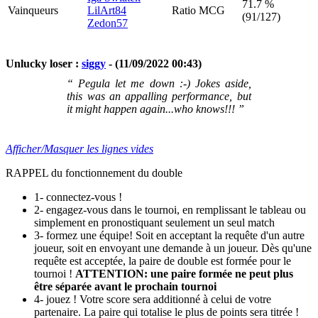
71.7 %
Vainqueurs
LilArt84
Ratio MCG
(91/127)
Zedon57
Unlucky loser :
siggy
- (11/09/2022 00:43)
“ Pegula let me down :-) Jokes aside,
this was an appalling performance, but
it might happen again...who knows!!! ”
Afficher/Masquer les lignes vides
RAPPEL du fonctionnement du double
1- connectez-vous !
2- engagez-vous dans le tournoi, en remplissant le tableau ou
simplement en pronostiquant seulement un seul match
3- formez une équipe! Soit en acceptant la requête d'un autre
joueur, soit en envoyant une demande à un joueur. Dès qu'une
requête est acceptée, la paire de double est formée pour le
tournoi !
ATTENTION: une paire formée ne peut plus
être séparée avant le prochain tournoi
4- jouez ! Votre score sera additionné à celui de votre
partenaire. La paire qui totalise le plus de points sera titrée !