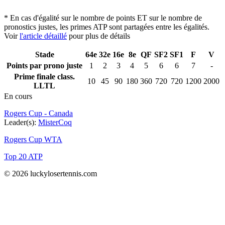
* En cas d'égalité sur le nombre de points ET sur le nombre de
pronostics justes, les primes ATP sont partagées entre les égalités.
Voir
l'article détaillé
pour plus de détails
Stade
64e
32e
16e
8e
QF
SF2
SF1
F
V
Points par prono juste
1
2
3
4
5
6
6
7
-
Prime finale class.
10
45
90
180
360
720
720
1200
2000
LLTL
En cours
Rogers Cup - Canada
Leader(s):
MisterCoq
Rogers Cup WTA
Top 20 ATP
© 2026 luckylosertennis.com