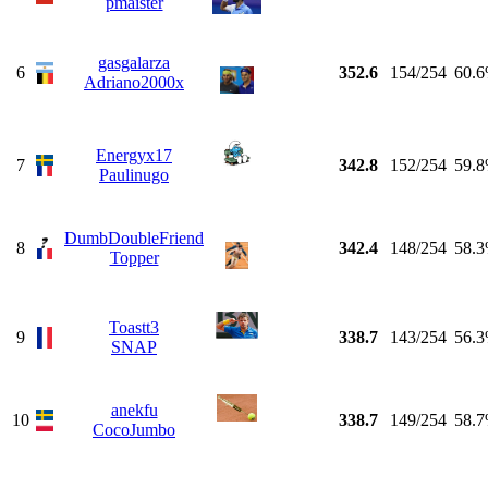
pmaister
gasgalarza
6
352.6
154/254
60.
Adriano2000x
Energyx17
7
342.8
152/254
59.
Paulinugo
DumbDoubleFriend
8
342.4
148/254
58.
Topper
Toastt3
9
338.7
143/254
56.
SNAP
anekfu
10
338.7
149/254
58.
CocoJumbo