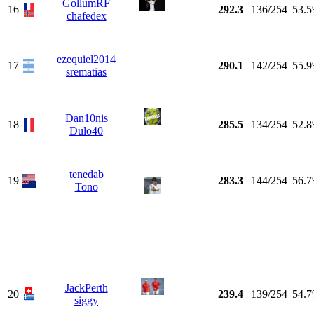
GollumRF
16
292.3
136/254
53.
chafedex
ezequiel2014
17
290.1
142/254
55.
srematias
Dan10nis
18
285.5
134/254
52.
Dulo40
tenedab
19
283.3
144/254
56.
Tono
JackPerth
20
239.4
139/254
54.
siggy