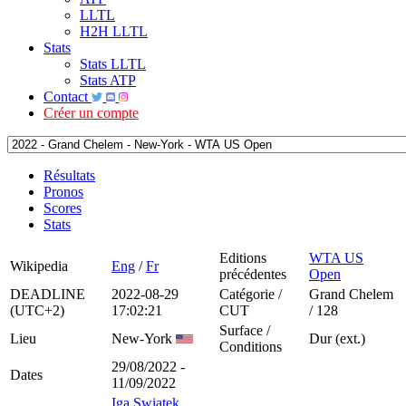
LLTL
H2H LLTL
Stats
Stats LLTL
Stats ATP
Contact
Créer un compte
Résultats
Pronos
Scores
Stats
Editions
WTA US
Wikipedia
Eng
/
Fr
précédentes
Open
DEADLINE
2022-08-29
Catégorie /
Grand Chelem
(UTC+2)
17:02:21
CUT
/ 128
Surface /
Lieu
New-York
Dur (ext.)
Conditions
29/08/2022 -
Dates
11/09/2022
Iga Swiatek