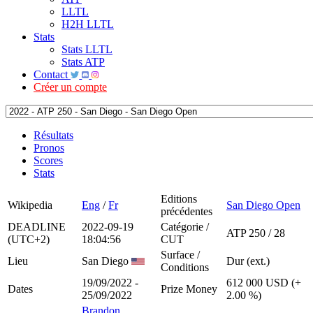
LLTL
H2H LLTL
Stats
Stats LLTL
Stats ATP
Contact
Créer un compte
Résultats
Pronos
Scores
Stats
Editions
Wikipedia
Eng
/
Fr
San Diego Open
précédentes
DEADLINE
2022-09-19
Catégorie /
ATP 250 / 28
(UTC+2)
18:04:56
CUT
Surface /
Lieu
San Diego
Dur (ext.)
Conditions
19/09/2022 -
612 000 USD (+
Dates
Prize Money
25/09/2022
2.00 %)
Brandon