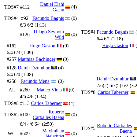
Daniel Elahi
TDS#7
#112
(4)
Galan
TDS#4
#92
Facundo Bagnis
(0)
6/3 6/2 (1:13)
Thiago Seyboth
TDS#4
Facundo Bagnis
#126
(0)
Wild
6/4 6/1 (1:18)
Hugo Gaston
#162
Hugo Gaston
(0)
6/4 6/3 (1:09)
#257
Matthias Bachinger
(0)
#128
Damir Dzumhur
(4)
6/4 6/0 (1:08)
Damir Dzumhur
#258
Facundo Mena
(0)
7/6(2) 6/7(5) 6/2 (3:
Alt
#260
Matteo Viola
(0)
TDS#8
Carlos Taberner
4/6 4/6 (1:34)
TDS#8
#113
Carlos Taberner
(4)
Roberto
TDS#5
#100
(0)
Carballes Baena
6/4 4/6 6/4 (2:50)
Roberto Carballes
TDS#5
Maximilian
Baena
WC
#609
(0)
Neuchrist