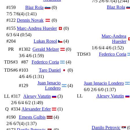
7/5 2/6 6/7(4) (2:44)
Blaz Rola
#159
Blaz Rola
(0)
7/5 7/6(4) (1:41)
#122
Dennis Novak
(0)
#155
Marc-Andrea Huesler
(0)
6/3 6/4 (0:54)
Marc-Andrea
#204
Lukas Rosol
(4)
Huesler
1/6 6/4 4/6 (1:52)
PR
#1302
Gerald Melzer
(0)
TDS#3
Federico Coria
3/6 4/6 (1:59)
TDS#3
#87
Federico Coria
(4)
TDS#6
#103
Taro Daniel
(0)
4/6 4/6 (1:31)
Juan Ignacio
Juan Ignacio Londero
#129
(4)
Londero
6/0 2/6 6/0 (1:37)
LL
Alexey Vatutin
LL
#317
Alexey Vatutin
(3)
2/6 6/4 6/2 (1:49)
Q
#334
Alexander Erler
(1)
#190
Ernests Gulbis
(4)
2/6 6/7(4) (1:37)
Danilo Petrovic
(
#173
Danilo Petrovic
(0)