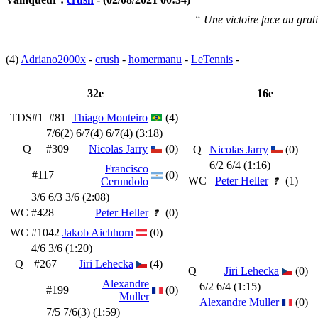
“ Une victoire face au grat
(4)
Adriano2000x
-
crush
-
homermanu
-
LeTennis
-
32e
16e
TDS#1
#81
Thiago Monteiro
(4)
7/6(2) 6/7(4) 6/7(4) (3:18)
Q
#309
Nicolas Jarry
(0)
Q
Nicolas Jarry
(0)
6/2 6/4 (1:16)
Francisco
#117
(0)
WC
Peter Heller
(1)
Cerundolo
3/6 6/3 3/6 (2:08)
WC
#428
Peter Heller
(0)
WC
#1042
Jakob Aichhorn
(0)
4/6 3/6 (1:20)
Q
#267
Jiri Lehecka
(4)
Q
Jiri Lehecka
(0)
Alexandre
6/2 6/4 (1:15)
#199
(0)
Muller
Alexandre Muller
(0)
7/5 7/6(3) (1:59)