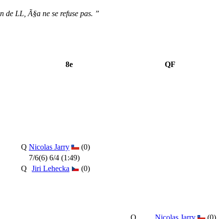
in de LL, Ã§a ne se refuse pas. ”
8e
QF
Q
Nicolas Jarry
(0)
7/6(6) 6/4 (1:49)
Q
Jiri Lehecka
(0)
Q
Nicolas Jarry
(0)