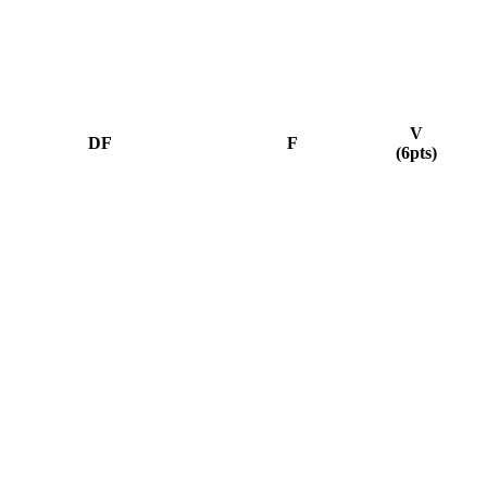
V
DF
F
(6pts)