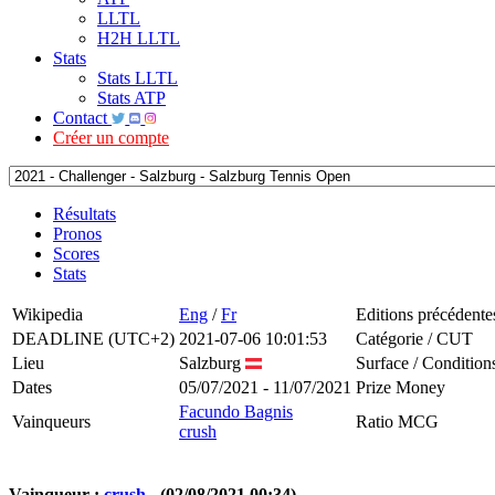
LLTL
H2H LLTL
Stats
Stats LLTL
Stats ATP
Contact
Créer un compte
Résultats
Pronos
Scores
Stats
Wikipedia
Eng
/
Fr
Editions précédente
DEADLINE (UTC+2)
2021-07-06 10:01:53
Catégorie / CUT
Lieu
Salzburg
Surface / Condition
Dates
05/07/2021 - 11/07/2021
Prize Money
Facundo Bagnis
Vainqueurs
Ratio MCG
crush
Vainqueur :
crush
- (02/08/2021 00:34)