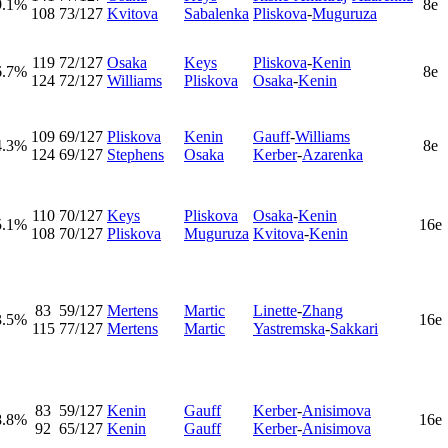
9.1%
8e
108
73/127
Kvitova
Sabalenka
Pliskova
-
Muguruza
119
72/127
Osaka
Keys
Pliskova
-
Kenin
6.7%
8e
124
72/127
Williams
Pliskova
Osaka
-
Kenin
109
69/127
Pliskova
Kenin
Gauff
-
Williams
4.3%
8e
124
69/127
Stephens
Osaka
Kerber
-
Azarenka
110
70/127
Keys
Pliskova
Osaka
-
Kenin
5.1%
16e
108
70/127
Pliskova
Muguruza
Kvitova
-
Kenin
83
59/127
Mertens
Martic
Linette
-
Zhang
3.5%
16e
115
77/127
Mertens
Martic
Yastremska
-
Sakkari
83
59/127
Kenin
Gauff
Kerber
-
Anisimova
8.8%
16e
92
65/127
Kenin
Gauff
Kerber
-
Anisimova