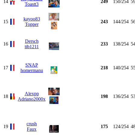
14
249
150/254
5
Toastt3
kayoo83
15
243
144/254
5
Topper
Dersch
16
233
138/254
5
tib1211
SNAP
17
218
140/254
5
homermanu
Alexpp
18
198
136/254
5
Adriano2000x
crush
19
175
124/254
4
Faux