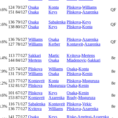
124
70/127
Osaka
Konta
Pliskova
-
Williams
0.6%
QF
151
84/127
Osaka
Keys
Pliskova
-
Azarenka
136
79/127
Osaka
Sabalenka
Pliskova
-
Keys
2.6%
QF
138
80/127
Osaka
Keys
Pliskova
-
Konta
136
76/127
Williams
Osaka
Pliskova
-
Azarenka
0.6%
QF
127
78/127
Williams
Kerber
Kontaveit
-
Azarenka
113
77/127
Sakkari
Martic
Kvitova
-
Mertens
3.4%
8e
144
84/127
Mertens
Osaka
Mladenovic
-
Sakkari
125
74/127
Pliskova
Williams
Osaka
-
Konta
7.9%
8e
131
73/127
Williams
Osaka
Pliskova
-
Kenin
123
77/127
Kontaveit
Konta
Pliskova
-
Muguruza
2.2%
8e
132
81/127
Pliskova
Muguruza
Osaka
-
Kenin
101
67/127
Pliskova
Keys
Osaka
-
Kenin
0.6%
8e
153
87/127
Kontaveit
Azarenka
Brady
-
Muguruza
116
71/127
Sabalenka
Kontaveit
Pliskova
-
Vekic
8.3%
8e
136
77/127
Kvitova
Williams
Pliskova
-
Azarenka
141
77/127
Osaka
Keys
Riske-Amritraj
-
Azarenka