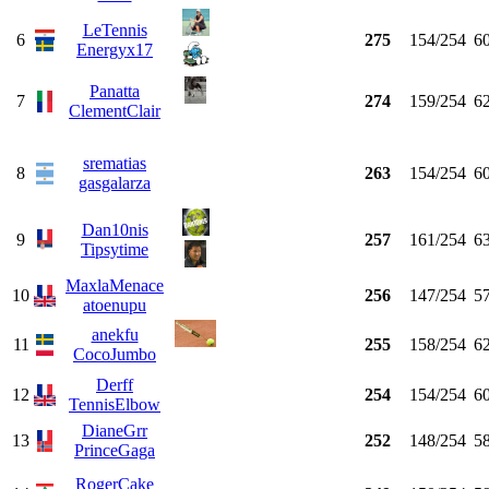
LeTennis
6
275
154/254
6
Energyx17
Panatta
7
274
159/254
6
ClementClair
srematias
8
263
154/254
6
gasgalarza
Dan10nis
9
257
161/254
6
Tipsytime
MaxlaMenace
10
256
147/254
5
atoenupu
anekfu
11
255
158/254
6
CocoJumbo
Derff
12
254
154/254
6
TennisElbow
DianeGrr
13
252
148/254
5
PrinceGaga
RogerCake