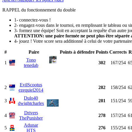
RAPPEL du fonctionnement du double
1- connectez-vous !
2- engagez-vous dans le tournoi, en remplissant le tableau ou 
3- formez une équipe! Soit en acceptant la requête d'un autre jo
ATTENTION: une paire formée ne peut plus être séparée a
4- jouez ! Votre score sera additionné à celui de votre partenaire. 
#
Paire
Points à défendre
Points
Corrects
R
Tono
1
302
167/254
6
tenedab
EvilScootus
2
282
158/254
6
ezequiel2014
Dulo40
3
281
151/254
5
dwightcharles
Drivers
4
278
157/254
6
ThePunisher
Adunar
5
276
155/254
6
HTS