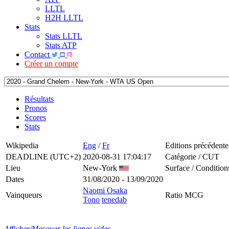
LLTL
H2H LLTL
Stats
Stats LLTL
Stats ATP
Contact
Créer un compte
Résultats
Pronos
Scores
Stats
Wikipedia
Eng
/
Fr
Editions précédente
DEADLINE (UTC+2)
2020-08-31 17:04:17
Catégorie / CUT
Lieu
New-York
Surface / Condition
Dates
31/08/2020 - 13/09/2020
Naomi Osaka
Vainqueurs
Ratio MCG
Tono
tenedab
Afficher/Masquer les lignes vides