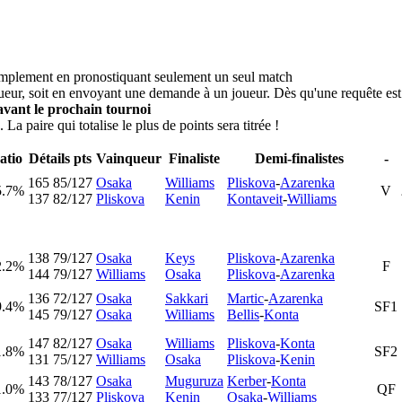
simplement en pronostiquant seulement un seul match
ueur, soit en envoyant une demande à un joueur. Dès qu'une requête est 
vant le prochain tournoi
La paire qui totalise le plus de points sera titrée !
atio
Détails pts
Vainqueur
Finaliste
Demi-finalistes
-
165
85/127
Osaka
Williams
Pliskova
-
Azarenka
5.7%
V
137
82/127
Pliskova
Kenin
Kontaveit
-
Williams
138
79/127
Osaka
Keys
Pliskova
-
Azarenka
2.2%
F
144
79/127
Williams
Osaka
Pliskova
-
Azarenka
136
72/127
Osaka
Sakkari
Martic
-
Azarenka
9.4%
SF1
145
79/127
Osaka
Williams
Bellis
-
Konta
147
82/127
Osaka
Williams
Pliskova
-
Konta
1.8%
SF2
131
75/127
Williams
Osaka
Pliskova
-
Kenin
143
78/127
Osaka
Muguruza
Kerber
-
Konta
1.0%
QF
133
77/127
Pliskova
Kenin
Osaka
-
Williams