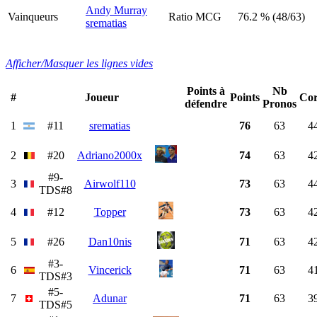
Andy Murray
Vainqueurs
Ratio MCG
76.2 % (48/63)
srematias
Afficher/Masquer les lignes vides
Points à
Nb
#
Joueur
Points
Cor
défendre
Pronos
1
#11
srematias
76
63
4
2
#20
Adriano2000x
74
63
4
#9-
3
Airwolf110
73
63
4
TDS#8
4
#12
Topper
73
63
4
5
#26
Dan10nis
71
63
4
#3-
6
Vincerick
71
63
4
TDS#3
#5-
7
Adunar
71
63
3
TDS#5