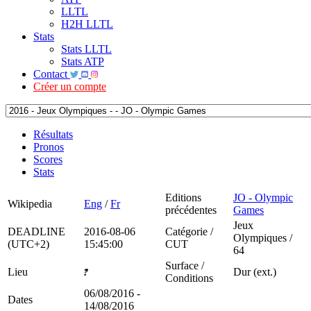
LLTL
H2H LLTL
Stats
Stats LLTL
Stats ATP
Contact
Créer un compte
Résultats
Pronos
Scores
Stats
Editions
JO - Olympic
Wikipedia
Eng
/
Fr
précédentes
Games
Jeux
DEADLINE
2016-08-06
Catégorie /
Olympiques /
(UTC+2)
15:45:00
CUT
64
Surface /
Lieu
Dur (ext.)
Conditions
06/08/2016 -
Dates
14/08/2016