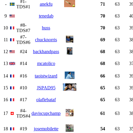
#1-
-
anekfu
71
63
3
TDS#1
9
tenedab
70
63
4
#8-
10
huss
70
63
3
TDS#7
#7-
11
chucknorris
69
63
3
TDS#6
12
#24
backhandpass
68
63
3
13
#14
mcatolico
68
63
3
14
#16
taoistwizard
66
63
3
15
#10
JSPAD95
65
63
3
16
#17
olaflebataf
65
63
3
#4-
17
daviscupchamp
61
63
3
TDS#4
18
#19
josemobilette
54
63
3