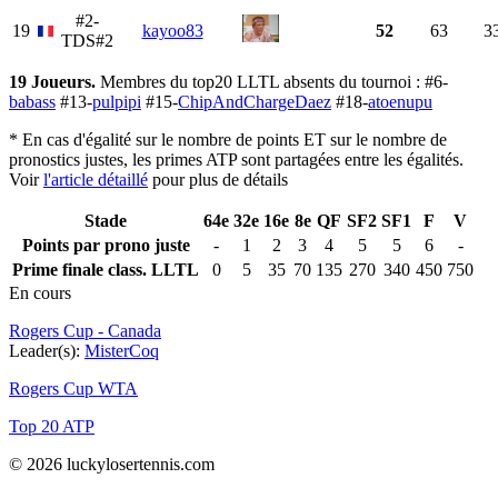
#2-
19
kayoo83
52
63
3
TDS#2
19 Joueurs.
Membres du top20 LLTL absents du tournoi : #6-
babass
#13-
pulpipi
#15-
ChipAndChargeDaez
#18-
atoenupu
* En cas d'égalité sur le nombre de points ET sur le nombre de
pronostics justes, les primes ATP sont partagées entre les égalités.
Voir
l'article détaillé
pour plus de détails
Stade
64e
32e
16e
8e
QF
SF2
SF1
F
V
Points par prono juste
-
1
2
3
4
5
5
6
-
Prime finale class. LLTL
0
5
35
70
135
270
340
450
750
En cours
Rogers Cup - Canada
Leader(s):
MisterCoq
Rogers Cup WTA
Top 20 ATP
© 2026 luckylosertennis.com