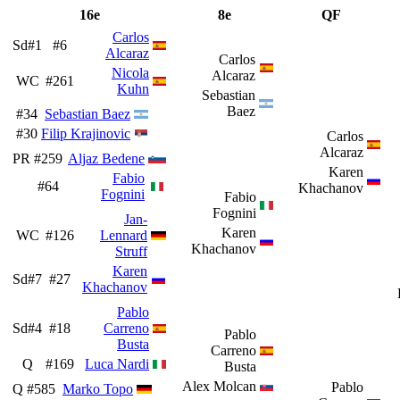
16e
8e
QF
Carlos
Sd#1
#6
Alcaraz
Carlos
Nicola
Alcaraz
WC
#261
Kuhn
Sebastian
Baez
#34
Sebastian Baez
#30
Filip Krajinovic
Carlos
Alcaraz
PR
#259
Aljaz Bedene
Karen
Fabio
#64
Khachanov
Fognini
Fabio
Fognini
Jan-
Karen
WC
#126
Lennard
Khachanov
Struff
Karen
Sd#7
#27
Khachanov
Pablo
Sd#4
#18
Carreno
Pablo
Busta
Carreno
Q
#169
Luca Nardi
Busta
Alex Molcan
Pablo
Q
#585
Marko Topo