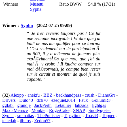
Winners
Musetti
Ratio BWW
54.8 % (17/31)
Sypha
Winner :
Sypha
- (2022-07-25 09:09)
“ Je n'en reviens toujours pas ! Ce fut
une semaine incroyable ! Et dire que j'ai
failli ne pas me qualifier pour ce tournoi
! C'est seulement ma 2e participation Ã
un 500, il y a tellement de joueurs plus
expÃ©rimentÃ©s que moi, que j'ai du
mal Ã y croire ! Il faudra compter sur
moi dÃ©sormais, je compte bien rester
sur le circuit et montrer de quoi je suis
capable. ”
(32)
Alexpp
-
anekfu
-
BBZ
-
backhandpass
-
crush
-
DianeGrr
-
Drivers
-
Dulo40
-
dcb70
-
ezequiel2014
-
Faux
-
GollumRF
-
ggfabi
-
grandje
-
JackPerth
-
Letaulier
-
latizada
-
lightgas
-
MaxlaMenace
-
Monkie
-
RogerCake
-
SNAP
-
Snollygoster
-
Sypha
-
srematias
-
ThePunisher
-
Tipsytime
-
Toastt3
-
Topper
-
tenedab
-
tib_os
-
Zedon57
-