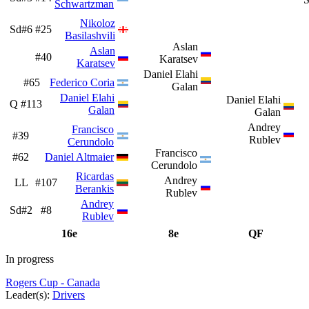
Schwartzman
Nikoloz
Sd#6
#25
Basilashvili
Aslan
Aslan
#40
Karatsev
Karatsev
Daniel Elahi
#65
Federico Coria
Galan
Daniel Elahi
Daniel Elahi
Q
#113
Galan
Galan
Andrey
Francisco
#39
Rublev
Cerundolo
Francisco
#62
Daniel Altmaier
Cerundolo
Ricardas
Andrey
LL
#107
Berankis
Rublev
Andrey
Sd#2
#8
Rublev
16e
8e
QF
In progress
Rogers Cup - Canada
Leader(s):
Drivers