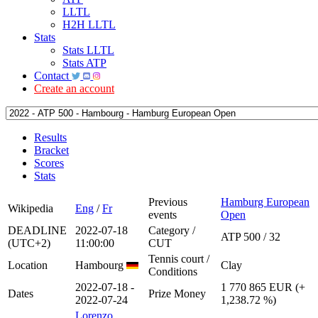
LLTL
H2H LLTL
Stats
Stats LLTL
Stats ATP
Contact
Create an account
Results
Bracket
Scores
Stats
Previous
Hamburg European
Wikipedia
Eng
/
Fr
events
Open
DEADLINE
2022-07-18
Category /
ATP 500 / 32
(UTC+2)
11:00:00
CUT
Tennis court /
Location
Hambourg
Clay
Conditions
2022-07-18 -
1 770 865 EUR (+
Dates
Prize Money
2022-07-24
1,238.72 %)
Lorenzo