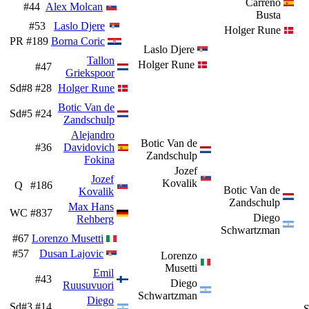
Carreno
#44
Alex Molcan
Busta
#53
Laslo Djere
Holger Rune
PR
#189
Borna Coric
Laslo Djere
Tallon
Holger Rune
#47
Griekspoor
Sd#8
#28
Holger Rune
Botic Van de
Sd#5
#24
Zandschulp
Alejandro
Botic Van de
#36
Davidovich
Zandschulp
Fokina
Jozef
Jozef
Kovalik
Q
#186
Botic Van de
Kovalik
Zandschulp
Max Hans
WC
#837
Diego
Rehberg
Schwartzman
#67
Lorenzo Musetti
#57
Dusan Lajovic
Lorenzo
Musetti
Emil
#43
Diego
Ruusuvuori
Schwartzman
Diego
Sd#3
#14
S